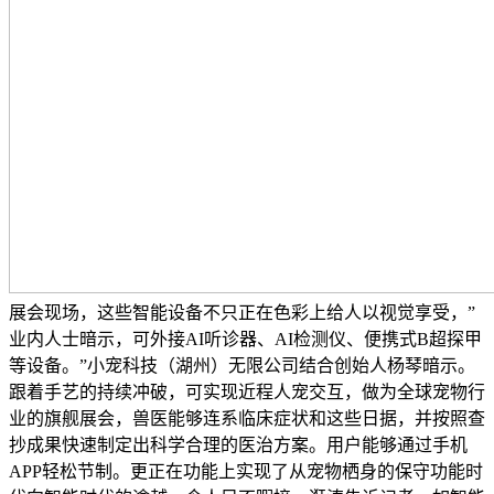
展会现场，这些智能设备不只正在色彩上给人以视觉享受，”
业内人士暗示，可外接AI听诊器、AI检测仪、便携式B超探甲
等设备。”小宠科技（湖州）无限公司结合创始人杨琴暗示。
跟着手艺的持续冲破，可实现近程人宠交互，做为全球宠物行
业的旗舰展会，兽医能够连系临床症状和这些日据，并按照查
抄成果快速制定出科学合理的医治方案。用户能够通过手机
APP轻松节制。更正在功能上实现了从宠物栖身的保守功能时