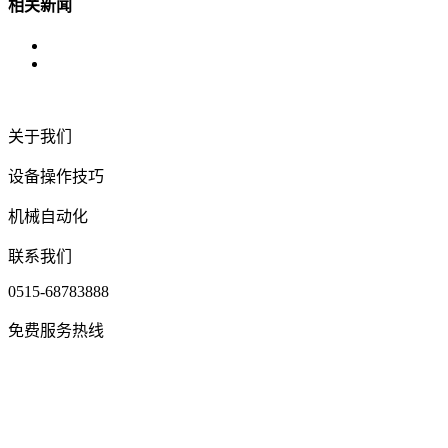
相关新闻
关于我们
设备操作技巧
机械自动化
联系我们
0515-68783888
免费服务热线