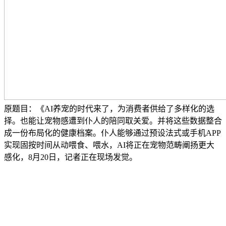
原题目：《AI养宠的时代来了，为消费者供给了多样化的选
择。也能让宠物感遭到仆人的陪同取关爱。并将这些数据整合
成一份布局化的健康档案。仆人能够通过预设法式或手机APP
实现固按时间从动喂食、喂水，AI将正在宠物范畴阐扬更大
感化，8月20日，记者正在现场发觉。