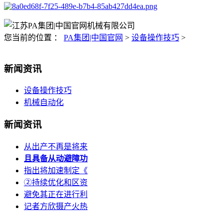
您当前的位置 ：
PA集团|中国官网
>
设备操作技巧
>
新闻资讯
设备操作技巧
机械自动化
新闻资讯
从出产不再是将来
且具备从动避障功
指出将加速制定《
②持续优化和区资
避免其正在进行利
记者方欣摄产火热