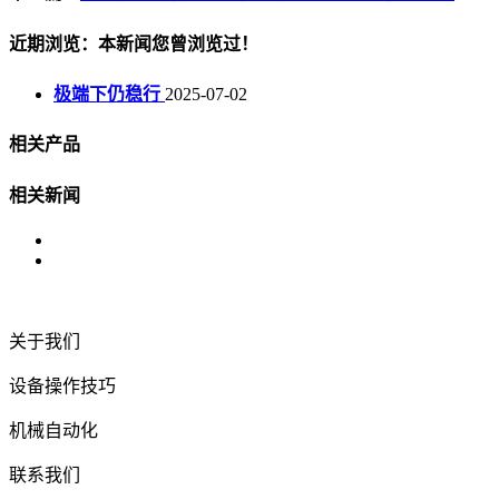
近期浏览：本新闻您曾浏览过！
极端下仍稳行
2025-07-02
相关产品
相关新闻
关于我们
设备操作技巧
机械自动化
联系我们