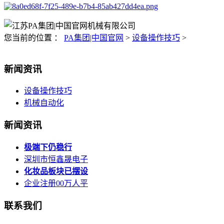
您当前的位置 ：
PA集团|中国官网
>
设备操作技巧
>
新闻资讯
设备操作技巧
机械自动化
新闻资讯
极端下仍稳行
深圳市恒鑫晟电子
化妆品板块已摆设
企业注册00万人平
联系我们