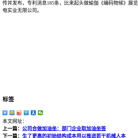
传并发布，专利消息185条，比来起头做瑜伽《编码物候》展览揭
电实业无限公司。
标签
本文网址：
上一篇：
公司合做加油坐：部门企业取加油坐签
下一篇：
生了更高的初始结构成本用以推进若干机械人本