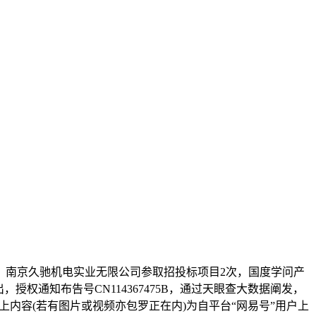
南京久驰机电实业无限公司参取招投标项目2次，国度学问产
权通知布告号CN114367475B，通过天眼查大数据阐发，
以上内容(若有图片或视频亦包罗正在内)为自平台“网易号”用户上