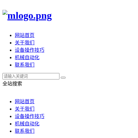
网站首页
关于我们
设备操作技巧
机械自动化
联系我们
全站搜索
网站首页
关于我们
设备操作技巧
机械自动化
联系我们