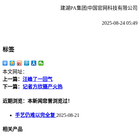
建湖PA集团|中国官网科技有限公司
2025-08-24 05:49
标签
本文网址：
上一篇：
汪峰了一回气
下一篇：
记者方欣摄产火热
近期浏览：本新闻您曾浏览过！
手艺仍难以完全复
2025-08-21
相关产品