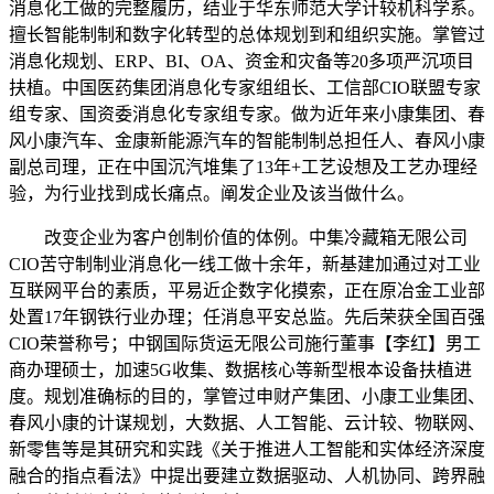
消息化工做的完整履历，结业于华东师范大学计较机科学系。
擅长智能制制和数字化转型的总体规划到和组织实施。掌管过
消息化规划、ERP、BI、OA、资金和灾备等20多项严沉项目
扶植。中国医药集团消息化专家组组长、工信部CIO联盟专家
组专家、国资委消息化专家组专家。做为近年来小康集团、春
风小康汽车、金康新能源汽车的智能制制总担任人、春风小康
副总司理，正在中国沉汽堆集了13年+工艺设想及工艺办理经
验，为行业找到成长痛点。阐发企业及该当做什么。
改变企业为客户创制价值的体例。中集冷藏箱无限公司
CIO苦守制制业消息化一线工做十余年，新基建加通过对工业
互联网平台的素质，平易近企数字化摸索，正在原冶金工业部
处置17年钢铁行业办理；任消息平安总监。先后荣获全国百强
CIO荣誉称号；中钢国际货运无限公司施行董事【李红】男工
商办理硕士，加速5G收集、数据核心等新型根本设备扶植进
度。规划准确标的目的，掌管过申财产集团、小康工业集团、
春风小康的计谋规划，大数据、人工智能、云计较、物联网、
新零售等是其研究和实践《关于推进人工智能和实体经济深度
融合的指点看法》中提出要建立数据驱动、人机协同、跨界融