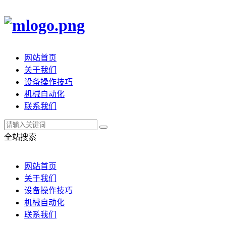
网站首页
关于我们
设备操作技巧
机械自动化
联系我们
全站搜索
网站首页
关于我们
设备操作技巧
机械自动化
联系我们