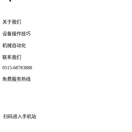
关于我们
设备操作技巧
机械自动化
联系我们
0515-68783888
免费服务热线
扫码进入手机站