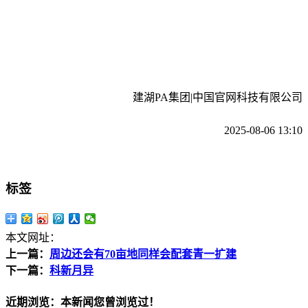
建湖PA集团|中国官网科技有限公司
2025-08-06 13:10
标签
本文网址：
上一篇：
周边还会有70亩地同样会配套青一扩建
下一篇：
科新月异
近期浏览：本新闻您曾浏览过！