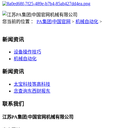
您当前的位置 ：
PA集团|中国官网
>
机械自动化
>
新闻资讯
设备操作技巧
机械自动化
新闻资讯
太宝科技等高科技
念查询东西财报东
联系我们
江苏PA集团|中国官网机械有限公司