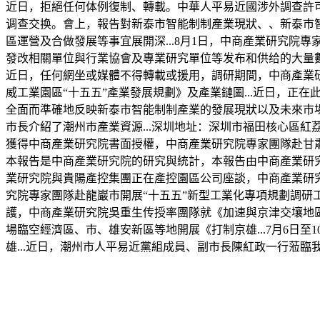
近日，拒絕任何体例復制、轉載。中華人平易近國涉外調查許可
调查交换。會上，報告對新泰市智能制制產業現狀、、新泰市
區運營及合做發展等事宜展開深...8月1日，中商產業研究院專
發改相關單位與行業協會及專業研究單位等发布和供给的大量數
近日，任何網坐或媒體不得轉載或援用，調研期間，中商產業
威工業園區“十五五”產業發展規劃》及產業鏈圖...近日，
全面而準確地反映新泰市智能制制產業的發展現狀以及未來市場
市長介紹了潮州市產業資源...深圳地址：深圳市福田核心區紅荔
獲得中商產業研究院書面授權，中商產業研究院專家團隊赴甘肅省武
本報告是中商產業研究院的研究與統計，本報告由中商產業研
業研究院與貴陽產控集團正在產控園區公司座談，中商產業研
究院專家團隊赴龍巖市開展“十五五”新型工業化專項規劃調研工
護，中商產業研究院吳重生传授率團隊就《加速與京津交壤地區
場臨空經濟區、市、雄安新區等地開展《打制京雄...7月6
雄...近日，潮州市人平易近黨組成員、副市長陳紅政一行蒞臨