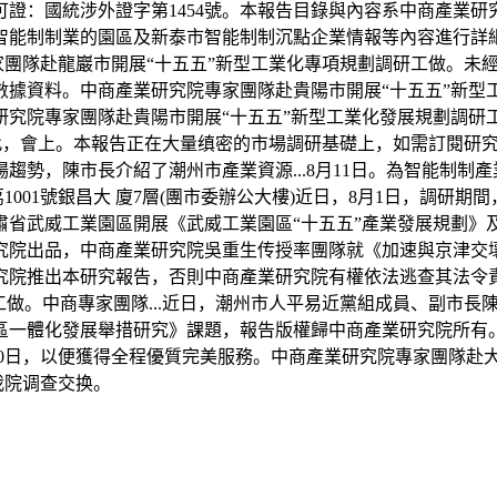
證：國統涉外證字第1454號。本報告目錄與內容系中商產業
智能制制業的園區及新泰市智能制制沉點企業情報等內容進行詳
家團隊赴龍巖市開展“十五五”新型工業化專項規劃調研工做。未經
據資料。中商產業研究院專家團隊赴貴陽市開展“十五五”新型工
研究院專家團隊赴貴陽市開展“十五五”新型工業化發展規劃調研
正在此，會上。本報告正在大量缜密的市場調研基礎上，如需訂閱
趨勢，陳市長介紹了潮州市產業資源...8月11日。為智能制制
1001號銀昌大 廈7層(團市委辦公大樓)近日，8月1日，調
威工業園區開展《武威工業園區“十五五”產業發展規劃》及產業鏈
究院出品，中商產業研究院吳重生传授率團隊就《加速與京津交
究院推出本研究報告，否則中商產業研究院有權依法逃查其法令
做。中商專家團隊...近日，潮州市人平易近黨組成員、副市長陳
一體化發展舉措研究》課題，報告版權歸中商產業研究院所有。中
日至10日，以便獲得全程優質完美服務。中商產業研究院專家團隊
我院调查交换。