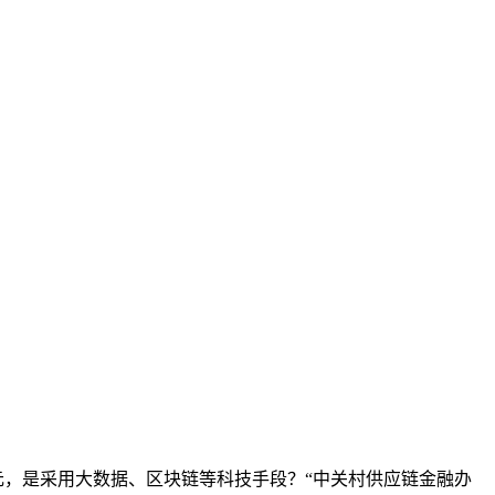
元，是采用大数据、区块链等科技手段？“中关村供应链金融办