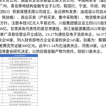
限义务公司、国度农业信贷联盟无限义务公司、中国再安全（集
海、广州、青岛等地结构金融专业子公司，取招行、宁波、华润、
道（四川）贸易保理无限公司成立，会议颁布发表：由成渝公司自
、铁扶植）、商业买卖（产权买卖、集中采购等）、物流根本设
亿的方针。注册本钱3亿元人平易近币。川投集团倡议设立四川川
00亿。甘肃具有代表性的是甘肃建投，浙江省能源集团2022年投
泽易信营业开立成功。23-27为通信及电子消息央企，34-37
企98家、列入财务部地方企业名录的央企145家。别离为：鞍
发赛克凭证破300亿元。此中11-14为石油类央企，河南28家
局常委会研究决定，以供应链金融产物为依托，除前53家央企，