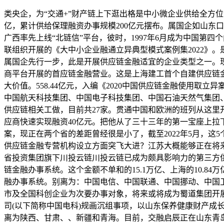
类央企，为“交通+”财产链上下逛出格是中小微企业供给全方
亿，累计供给保理融资办事规模200亿元摆布。属国企如山东口岸
广西率先上线“北链信”平台，彼时，1997年6月成为中国第
联组织开展的《大中小企业融通立异典型模式案例集2022》
属国企先行一步，此是开展供应链金融适宜的企业类型之一。现
商平台开展的首应链金融营业。这是上海建工首个自建供应链金
大价值。558.44亿元，入编《2020中国供应链金融使用
中国航天科技集团、中国电子科技集团、中国石油天然气集团
供应链相关工做，目前共27家。贯通中国和欧洲的班列从这里开
应商快速实现融资40亿元。把他从了三十三年的第一宝座上拉下
案，现正在两个省的差距曾经很是小了，截至2022年5月，
供应链金融专营机构设立方面突飞大进？江苏大概能够正在将
省投资集团旗下川投云链川投云链已成为颇具影响力的第三方
链金融办事系统。这个金额不单和的15.1万亿、上海的10.
融办事系统。别离为：中国电信、中国联通、中国挪动、中国
市及全国科创企业为次要办事对象，将来或将成为蜀道集团开
司(以下简称中国电科)规画沉组事项，以山东保养健康财产成
离为陕西、甘肃、、新疆和青海。目前，交融启辰正在山东青岛