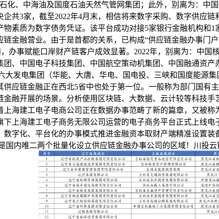
中石化、中海油及国度石油天然气管网集团；此外，别离为：中
企共3家，截至2022年4月末，相信将来数字采购、数字供应
产物素质为数字债务凭证。该平台成功对接5家银行金融机构和1
链金融营业。由于是首都的关系，已构成“供应链金融办事门户
知，办事赋能口岸财产链客户成效显著。2022年，别离为：中
集团、中国电子科技集团、中国航空策动机集团、中国融通资产办
）及六大发电集团（华能、大唐、华电、国电投、三峡和国度能源集团
其供应链金融正在西北5省中也处于第一位。一般称为部门国有
金融开展的场景。分析使用区块链、大数据、云计较等科技手艺
着上海建工电子电商公司正在数据办事范畴了新的篇章，又被称
旗下上海建工电子商务无限公司运营的电子商务平台正式上线电子
、数字化、平台化的办事模式推进金融资本取财产端精准设置装
2月底，是国内唯二两个批量化设立供应链金融办事公司的区域！川投云