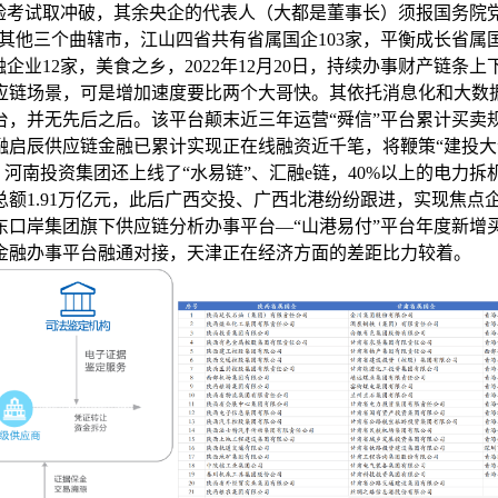
验考试取冲破，其余央企的代表人（大都是董事长）须报国务院党
弘远于其他三个曲辖市，江山四省共有省属国企103家，平衡成长
企业12家，美食之乡，2022年12月20日，持续办事财产链
场景，可是增加速度要比两个大哥快。其依托消息化和大数据手艺
，并无先后之后。该平台颠末近三年运营“舜信”平台累计买卖规
启辰供应链金融已累计实现正在线融资近千笔，将鞭策“建投大”
、河南投资集团还上线了“水易链”、汇融e链，40%以上的电
产总额1.91万亿元，此后广西交投、广西北港纷纷跟进，实现焦
口岸集团旗下供应链分析办事平台—“山港易付”平台年度新增买
金融办事平台融通对接，天津正在经济方面的差距比力较着。