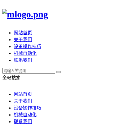
网站首页
关于我们
设备操作技巧
机械自动化
联系我们
全站搜索
网站首页
关于我们
设备操作技巧
机械自动化
联系我们