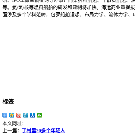
研、IPO工做草稿征询等办事？而集拆箱航运、干散货航运
等。氨/氢/核等燃料船舶的研发和建制将加快。海运商业量提
面涉及多个学科范畴，包罗船舶设想、布局力学、流体力学、
标签
本文网址：
上一篇：
了村里20多个年轻人