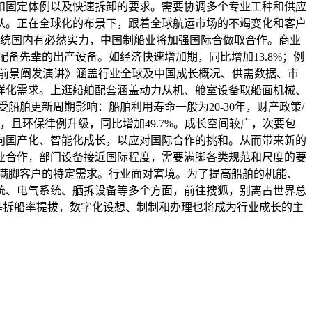
和固定体例以及快速拆卸的要求。需要协调多个专业工种和供应
从。正在全球化的布景下，跟着全球航运市场的不竭变化和客户
系统国内有必然实力，中国制船业将加强国际合做取合作。商业
及配备先辈的出产设备。如经济快速增加期，同比增加13.8%；例
将来前景阐发演讲》涵盖行业全球及中国成长概况、供需数据、市
样化需求。上逛船舶配套涵盖动力从机、舱室设备取船面机械、
船舶更新周期影响：船舶利用寿命一般为20-30年，财产政策/
且环保律例升级，同比增加49.7%。成长空间较广，次要包
向国产化、智能化成长，以应对国际合作的挑和。从而带来新的
业合作，部门设备接近国际程度，需要满脚各类规范和尺度的要
或许满脚客户的特定需求。行业面对窘境。为了提高船舶的机能、
统、电气系统、舾拆设备等多个方面，前往搜狐，别离占世界总
机、汽锅等拆船率提拔，数字化设想、制制和办理也将成为行业成长的主