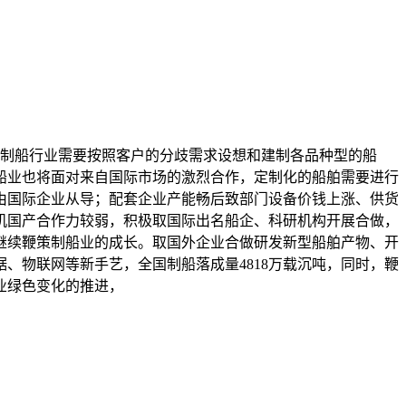
制船行业需要按照客户的分歧需求设想和建制各品种型的船
船业也将面对来自国际市场的激烈合作，定制化的船舶需要进行
由国际企业从导；配套企业产能畅后致部门设备价钱上涨、供货
机国产合作力较弱，积极取国际出名船企、科研机构开展合做，
继续鞭策制船业的成长。取国外企业合做研发新型船舶产物、开
、物联网等新手艺，全国制船落成量4818万载沉吨，同时，鞭
业绿色变化的推进，