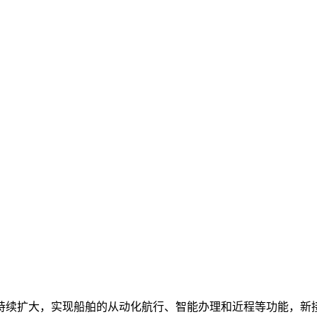
扩大，实现船舶的从动化航行、智能办理和近程等功能，新接订