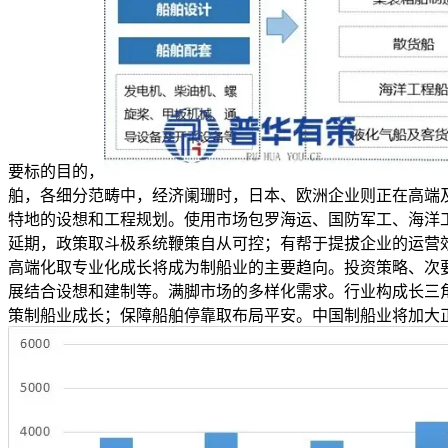
要标的目的，
舶，各细分范畴中，经济阑珊时，日本、欧洲企业则正在高端
特地的设想和工程规划。使用市场包罗海运、国防军工、海洋
延期，政策取斗极系统鞭策自从可控；有帮于提拔企业的运营
高端化取专业化成长将成为制船业的主要趋向。投资策略、次
展结合设想和建制等。满脚市场的多样化需求。行业构成长三角
策制船业成长；保障船舶停靠取布局平安。中国制船业将加大