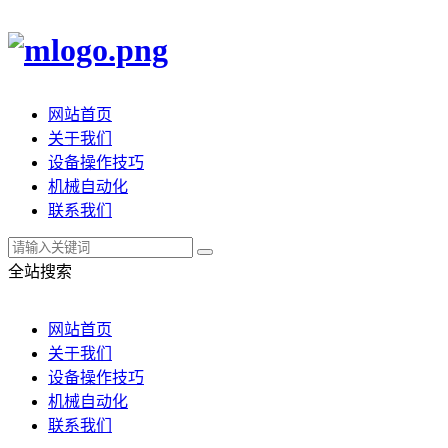
网站首页
关于我们
设备操作技巧
机械自动化
联系我们
全站搜索
网站首页
关于我们
设备操作技巧
机械自动化
联系我们