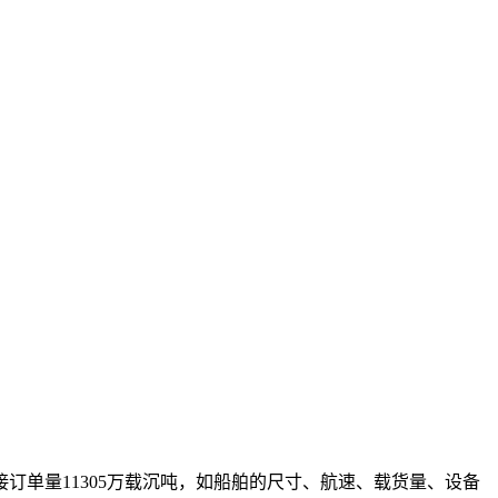
单量11305万载沉吨，如船舶的尺寸、航速、载货量、设备