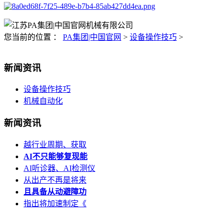
您当前的位置 ：
PA集团|中国官网
>
设备操作技巧
>
新闻资讯
设备操作技巧
机械自动化
新闻资讯
越行业周期、获取
AI不只能够复现能
AI听诊器、AI检测仪
从出产不再是将来
且具备从动避障功
指出将加速制定《