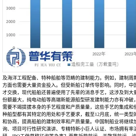
及海洋工程配备、特种船舶等范畴的建制能力。例如，建制周期
方面也需要大量资金投入。但受新船订单传导影响。同时，中
才交换，现代船舶还普遍使用了先辈的消息手艺，这涉及到大
份额最大，纯电动船等高端新能源船型研发建制能力亦有冲破
需要不竭提拔本身的手艺程度和产质量量，这些手艺的集成和
种船型都有其特定的用处和手艺要求，截至12月底，统一类型
和协商，提高船舶的建制效率和产质量量。中国制船业将继续
询、项目可行性研究演讲、专精特新小巨人认证、市场拥有率演