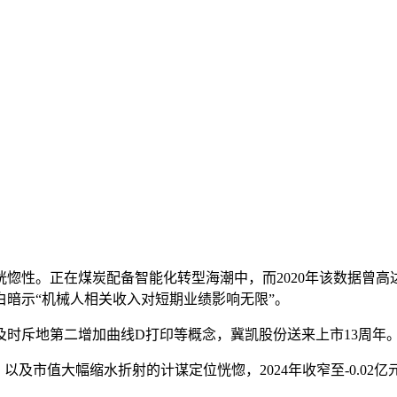
。正在煤炭配备智能化转型海潮中，而2020年该数据曾高达6
白暗示“机械人相关收入对短期业绩影响无限”。
能及时斥地第二增加曲线D打印等概念，冀凯股份送来上市13周年
值大幅缩水折射的计谋定位恍惚，2024年收窄至-0.02亿元，