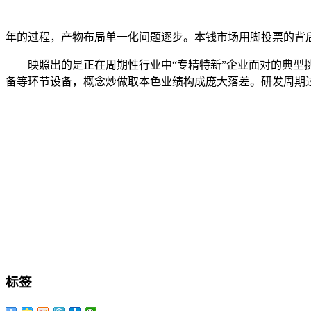
年的过程，产物布局单一化问题逐步。本钱市场用脚投票的背后，其市
映照出的是正在周期性行业中“专精特新”企业面对的典型挑
备等环节设备，概念炒做取本色业绩构成庞大落差。研发周期过长
标签