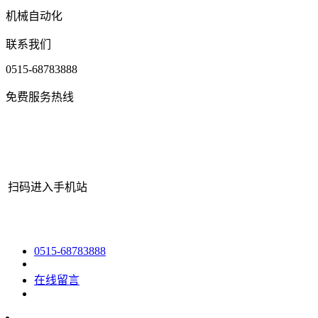
机械自动化
联系我们
0515-68783888
免费服务热线
扫码进入手机站
网站地图
|
|
XML
|
© 2022 Copyright
江苏PA集团|中国官网机械有
0515-68783888
在线留言