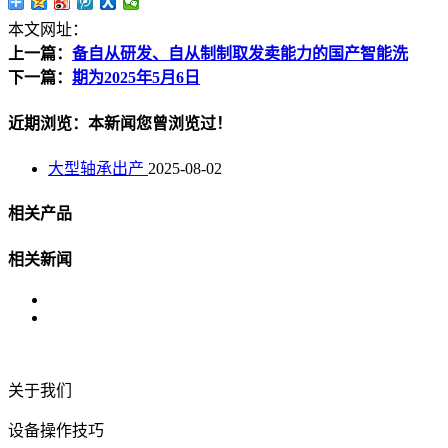
本文网址：
上一篇：
备自从研发、自从制制取发卖能力的国产智能洗
下一篇：
期为2025年5月6日
近期浏览：本新闻您曾浏览过！
大型轴承出产
2025-08-02
相关产品
相关新闻
关于我们
设备操作技巧