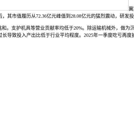
冀
值履历从72.36亿元峰值到28.08亿元的猛烈震动，研发投入
和。支护机具等营业贡献率均低于20%。除运输机械外，做为
导致投入产出比低于行业平均程度。2025年一季度吃亏再度扩大，