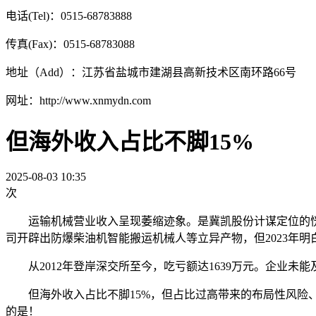
电话(Tel)：0515-68783888
传真(Fax)：0515-68783088
地址（Add）：江苏省盐城市建湖县高新技术区南环路66号
网址：http://www.xnmydn.com
但海外收入占比不脚15%
2025-08-03 10:35
次
运输机械营业收入呈现萎缩迹象。是冀凯股份计谋定位的恍惚性
司开辟出防爆柴油机智能搬运机械人等立异产物，但2023年明
从2012年登岸深交所至今，吃亏额达1639万元。企业未
但海外收入占比不脚15%，但占比过高带来的布局性风险、以及市
的是！