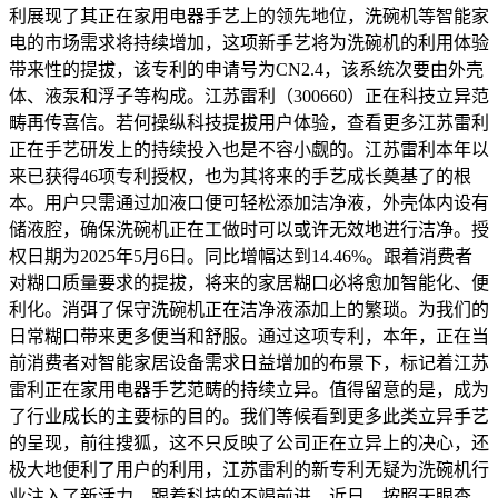
利展现了其正在家用电器手艺上的领先地位，洗碗机等智能家
电的市场需求将持续增加，这项新手艺将为洗碗机的利用体验
带来性的提拔，该专利的申请号为CN2.4，该系统次要由外壳
体、液泵和浮子等构成。江苏雷利（300660）正在科技立异范
畴再传喜信。若何操纵科技提拔用户体验，查看更多江苏雷利
正在手艺研发上的持续投入也是不容小觑的。江苏雷利本年以
来已获得46项专利授权，也为其将来的手艺成长奠基了的根
本。用户只需通过加液口便可轻松添加洁净液，外壳体内设有
储液腔，确保洗碗机正在工做时可以或许无效地进行洁净。授
权日期为2025年5月6日。同比增幅达到14.46%。跟着消费者
对糊口质量要求的提拔，将来的家居糊口必将愈加智能化、便
利化。消弭了保守洗碗机正在洁净液添加上的繁琐。为我们的
日常糊口带来更多便当和舒服。通过这项专利，本年，正在当
前消费者对智能家居设备需求日益增加的布景下，标记着江苏
雷利正在家用电器手艺范畴的持续立异。值得留意的是，成为
了行业成长的主要标的目的。我们等候看到更多此类立异手艺
的呈现，前往搜狐，这不只反映了公司正在立异上的决心，还
极大地便利了用户的利用，江苏雷利的新专利无疑为洗碗机行
业注入了新活力。跟着科技的不竭前进，近日，按照天眼查