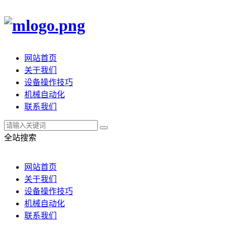
网站首页
关于我们
设备操作技巧
机械自动化
联系我们
全站搜索
网站首页
关于我们
设备操作技巧
机械自动化
联系我们