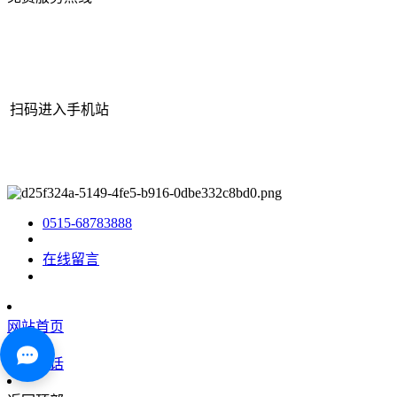
扫码进入手机站
网站地图
|
|
XML
|
© 2022 Copyright
江苏PA集团|中国官网机械有
限公司
All rights reserved.
0515-68783888
在线留言
网站首页
咨询电话